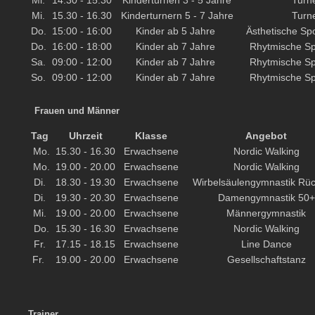
Mi.
14.30 - 15.30
Kinderturnen 3 - 5 Jahre
Turn
Mi.
15.30 - 16.30
Kinderturnern 5 - 7 Jahre
Turn
Do.
15:00 - 16:00
Kinder ab 5 Jahre
Ästhetische Sp
Do.
16:00 - 18:00
Kinder ab 7 Jahre
Rhytmische Sp
Sa.
09:00 - 12:00
Kinder ab 7 Jahre
Rhytmische Sp
So.
09:00 - 12:00
Kinder ab 7 Jahre
Rhytmische Sp
Frauen und Männer
Tag
Uhrzeit
Klasse
Angebot
Mo.
15.30 - 16.30
Erwachsene
Nordic Walking
Mo.
19.00 - 20.00
Erwachsene
Nordic Walking
Di.
18.30 - 19.30
Erwachsene
Wirbelsäulengymnastik Rüc
Di.
19.30 - 20.30
Erwachsene
Damengymnastik 50+
Mi.
19.00 - 20.00
Erwachsene
Männergymnastik
Do.
15.30 - 16.30
Erwachsene
Nordic Walking
Fr.
17.15 - 18.15
Erwachsene
Line Dance
Fr.
19.00 - 20.00
Erwachsene
Gesellschaftstanz
Trainer